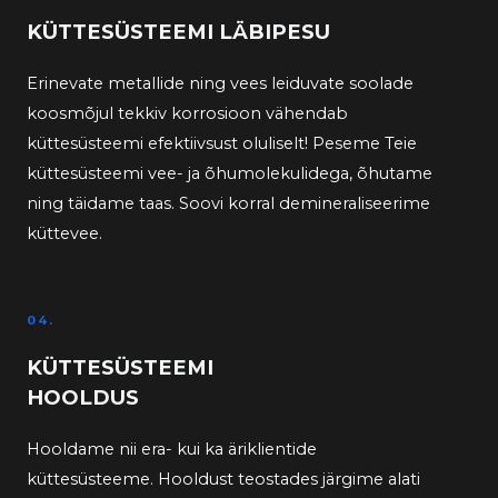
KÜTTESÜSTEEMI LÄBIPESU
Erinevate metallide ning vees leiduvate soolade
koosmõjul tekkiv korrosioon vähendab
küttesüsteemi efektiivsust oluliselt! Peseme Teie
küttesüsteemi vee- ja õhumolekulidega, õhutame
ning täidame taas. Soovi korral demineraliseerime
küttevee.
04.
KÜTTESÜSTEEMI
HOOLDUS
Hooldame nii era- kui ka äriklientide
küttesüsteeme. Hooldust teostades järgime alati