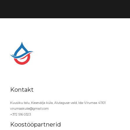
Kontakt
Kuusiku talu, Kasevälja küla, Alutaguse vald, Ida-Virumaa 41101
virumaakute@gmail.com
+372 516 0323
Koostööpartnerid