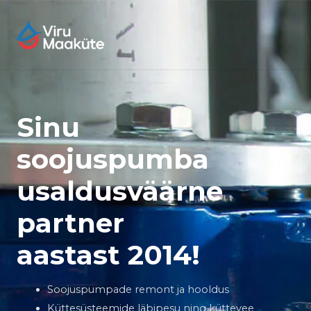
Sinu
soojuspumba
usaldusväärne
partner
aastast 2014!
Soojuspumpade remont ja hooldus
Küttesüsteemide läbipesu ning küttevee