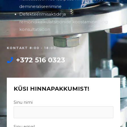
demineraliseerimine
Defekteerimisaktide ja
remondikalkulatsioonide koostamine ning
konsultatsioon
KONTAKT 8:00 - 18:00
+372 516 0323
KÜSI HINNAPAKKUMIST!
Sinu nimi
Sinu email