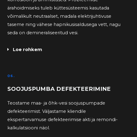
ärahoidmiseks tuleb küttesüsteemis kasutada
võimalikult neutraalset, madala elektrijuhtivuse
taseme ning vähese hapnikusisaldusega vett, nagu
seda on demineraliseeritud vesi.
Loe rohkem
06.
SOOJUSPUMBA DEFEKTEERIMINE
Teostame maa- ja õhk-vesi soojuspumpade
defekteerimist. Väljastame kliendile
ekspertarvamuse defekteerimise akti ja remondi-
kalkulatsiooni näol.