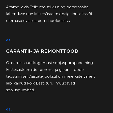
Aitame leida Teile mõistliku ning personaalse
lahenduse uue küttesüsteemi paigalduseks või
olemasoleva süsteemi hoolduseks!
02.
GARANTII- JA REMONTTÖÖD
Omame suurt kogemust soojuspumpade ning
küttesüsteemide remont- ja garantiitööde
teostamisel. Aastate jooksul on meie käte vahelt
läbi käinud kõik Eesti turul müüdavad
soojuspumbad.
03.