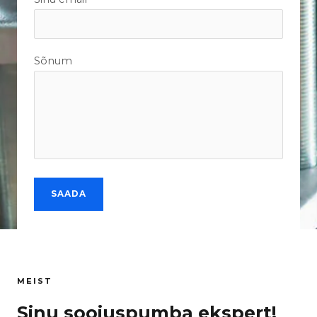
Sõnum
MEIST
Sinu soojuspumba ekspert!