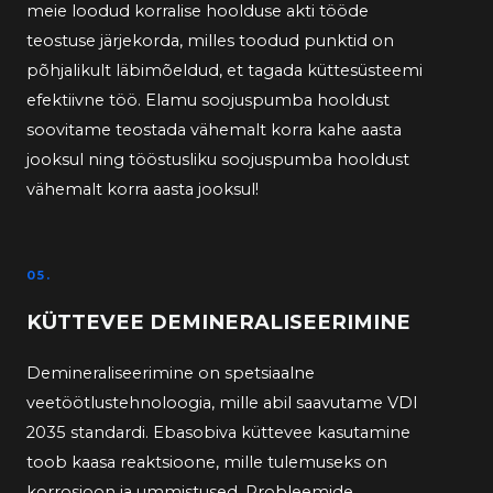
meie loodud korralise hoolduse akti tööde
teostuse järjekorda, milles toodud punktid on
põhjalikult läbimõeldud, et tagada küttesüsteemi
efektiivne töö. Elamu soojuspumba hooldust
soovitame teostada vähemalt korra kahe aasta
jooksul ning tööstusliku soojuspumba hooldust
vähemalt korra aasta jooksul!
05.
KÜTTEVEE DEMINERALISEERIMINE
Demineraliseerimine on spetsiaalne
veetöötlustehnoloogia, mille abil saavutame VDI
2035 standardi. Ebasobiva küttevee kasutamine
toob kaasa reaktsioone, mille tulemuseks on
korrosioon ja ummistused. Probleemide