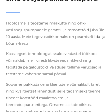
Hooldame ja teostame maakütte ning õhk-
vesi
soojuspumpadele
garantii- ja remonttöid
juba üle
10 aasta. Meie tegevuspiirkonnaks on
peamiselt Ida- ja
Lõuna-Eesti.
Kaasaegset tehnoloogiat sisaldav ratastel töökoda
võimaldab meil kiiresti likvideerida rikkeid ning
teostada paigaldustöid. Vajadusel tellime varuosad ja
teostame vahetuse samal päeval.
Soovime pakkuda oma klientidele võimalikult kiiret
ning kvaliteetset lahendust, selle tagamiseks teeme
tihedat koostööd maaletoojate- ja
teeninduspartneritega.
Omame aastatepikkust
kogemust mitmete hinnatud soojuspumpade