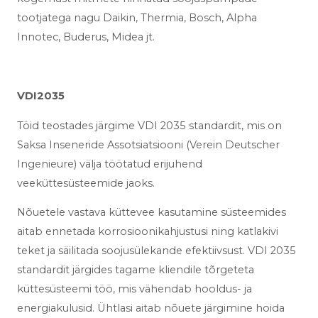
tootjatega nagu
Daikin, Thermia, Bosch, Alpha
Innotec, Buderus, Midea jt.
VDI2035
Töid teostades järgime VDI 2035 standardit, mis on
Saksa Inseneride Assotsiatsiooni (Verein Deutscher
Ingenieure) välja töötatud erijuhend
veeküttesüsteemide jaoks.
Nõuetele vastava küttevee kasutamine süsteemides
aitab ennetada korrosioonikahjustusi ning katlakivi
teket ja säilitada soojusülekande efektiivsust. VDI 2035
standardit järgides tagame kliendile tõrgeteta
küttesüsteemi töö, mis vähendab hooldus- ja
energiakulusid. Ühtlasi aitab nõuete järgimine hoida